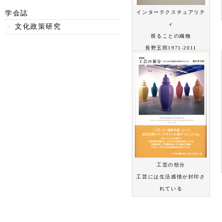
学会誌
インターテクスチュアリテ
ィ
文化政策研究
視ることの織物
長野五郎1971-2011
工芸の領分
工芸には生活感情が封印さ
れている